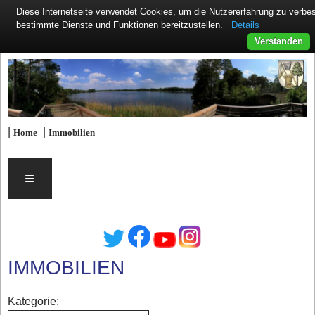
Diese Internetseite verwendet Cookies, um die Nutzererfahrung zu verb
Details
bestimmte Dienste und Funktionen bereitzustellen.
Verstanden
|
|
Home
Immobilien
≡
IMMOBILIEN
Kategorie: