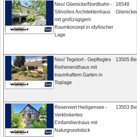
16548
Neu! Glienicke/Nordbahn -
Glienick
Stilvolles Architektenhaus
mit großzügigem
Raumkonzept in idyllischer
Lage
13505 Ber
Neu! Tegelort - Gepflegtes
Reihenendhaus mit
traumhaftem Garten in
Toplage
13503 Ber
Reserviert Heiligensee -
Verklinkertes
Einfamilienhaus mit
Naturgrundstück