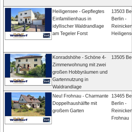
13503 Ber
Heiligensee - Gepflegtes
Berlin -
Einfamilienhaus in
Reinicken
idyllischer Waldrandlage
Heiligen
am Tegeler Forst
13505 Ber
Konradshöhe - Schöne 4-
Zimmerwohnung mit zwei
großen Hobbyräumen und
Gartennutzung in
Waldrandlage
13465 Ber
Neu! Frohnau - Charmante
Berlin -
Doppelhaushälfte mit
Reinicken
großem Garten
Frohnau