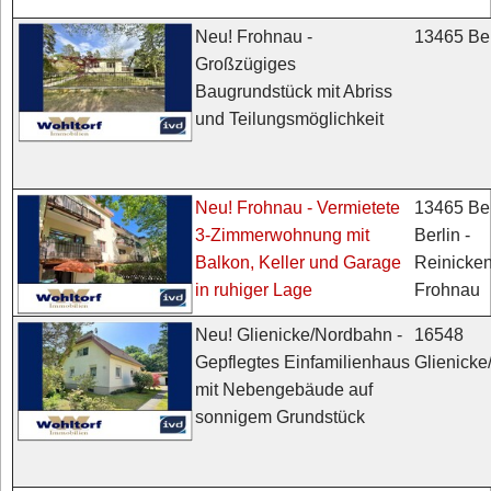
13465 Ber
Neu! Frohnau -
Großzügiges
Baugrundstück mit Abriss
und Teilungsmöglichkeit
13465 Ber
Neu! Frohnau - Vermietete
Berlin -
3-Zimmerwohnung mit
Reinicken
Balkon, Keller und Garage
Frohnau
in ruhiger Lage
16548
Neu! Glienicke/Nordbahn -
Glienick
Gepflegtes Einfamilienhaus
mit Nebengebäude auf
sonnigem Grundstück