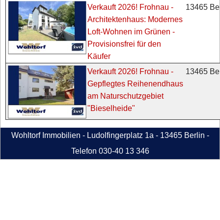
13465 Ber
Verkauft 2026! Frohnau -
Architektenhaus: Modernes
Loft-Wohnen im Grünen -
Provisionsfrei für den
Käufer
13465 Ber
Verkauft 2026! Frohnau -
Gepflegtes Reihenendhaus
am Naturschutzgebiet
"Bieselheide"
Wohltorf Immobilien - Ludolfingerplatz 1a - 13465 Berlin -
Telefon 030-40 13 346