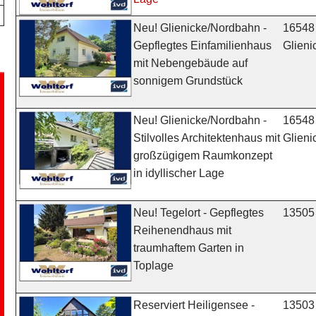
16548
Neu! Glienicke/Nordbahn -
Glien
Gepflegtes Einfamilienhaus
mit Nebengebäude auf
sonnigem Grundstück
16548
Neu! Glienicke/Nordbahn -
Glien
Stilvolles Architektenhaus mit
großzügigem Raumkonzept
in idyllischer Lage
13505 
Neu! Tegelort - Gepflegtes
Reihenendhaus mit
traumhaftem Garten in
Toplage
13503 
Reserviert Heiligensee -