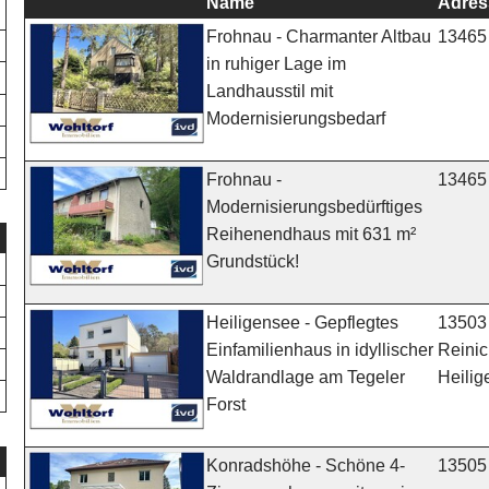
Name
Adres
13465 
Frohnau - Charmanter Altbau
in ruhiger Lage im
Landhausstil mit
Modernisierungsbedarf
13465 
Frohnau -
Modernisierungsbedürftiges
Reihenendhaus mit 631 m²
Grundstück!
13503 
Heiligensee - Gepflegtes
Reinic
Einfamilienhaus in idyllischer
Heili
Waldrandlage am Tegeler
Forst
13505 
Konradshöhe - Schöne 4-