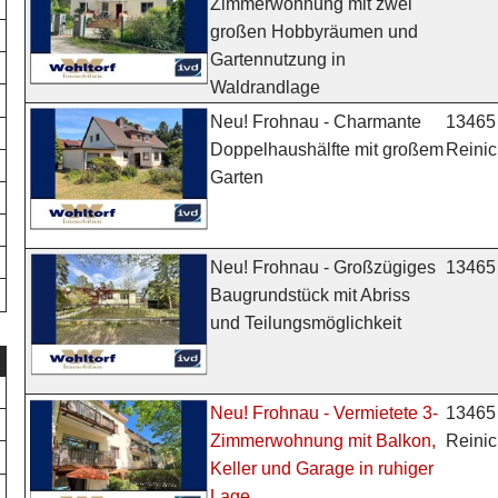
Zimmerwohnung mit zwei
großen Hobbyräumen und
Gartennutzung in
Waldrandlage
13465 
Neu! Frohnau - Charmante
Reinic
Doppelhaushälfte mit großem
Garten
13465 
Neu! Frohnau - Großzügiges
Baugrundstück mit Abriss
und Teilungsmöglichkeit
13465 
Neu! Frohnau - Vermietete 3-
Reinic
Zimmerwohnung mit Balkon,
Keller und Garage in ruhiger
Lage