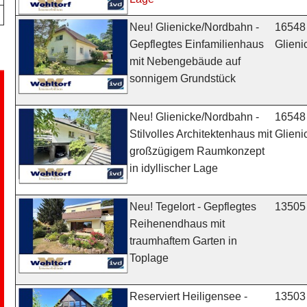
16548
Neu! Glienicke/Nordbahn -
Glien
Gepflegtes Einfamilienhaus
mit Nebengebäude auf
sonnigem Grundstück
16548
Neu! Glienicke/Nordbahn -
Glien
Stilvolles Architektenhaus mit
großzügigem Raumkonzept
in idyllischer Lage
13505 
Neu! Tegelort - Gepflegtes
Reihenendhaus mit
traumhaftem Garten in
Toplage
13503 
Reserviert Heiligensee -