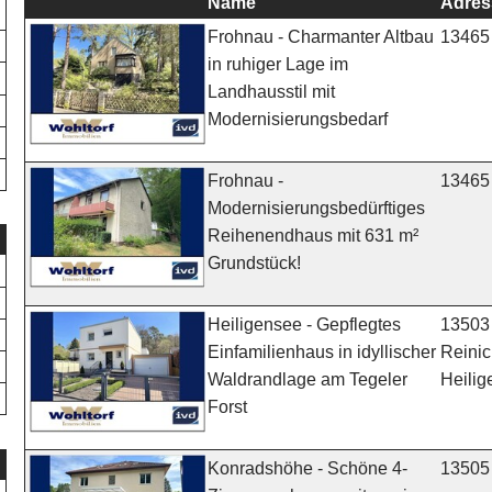
Name
Adres
13465 
Frohnau - Charmanter Altbau
in ruhiger Lage im
Landhausstil mit
Modernisierungsbedarf
13465 
Frohnau -
Modernisierungsbedürftiges
Reihenendhaus mit 631 m²
Grundstück!
13503 
Heiligensee - Gepflegtes
Reinic
Einfamilienhaus in idyllischer
Heili
Waldrandlage am Tegeler
Forst
13505 
Konradshöhe - Schöne 4-