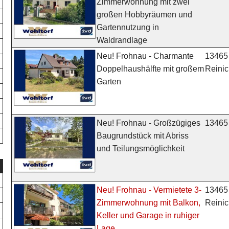
Zimmerwohnung mit zwei
großen Hobbyräumen und
Gartennutzung in
Waldrandlage
13465 
Neu! Frohnau - Charmante
Reinic
Doppelhaushälfte mit großem
Garten
13465 
Neu! Frohnau - Großzügiges
Baugrundstück mit Abriss
und Teilungsmöglichkeit
13465 
Neu! Frohnau - Vermietete 3-
Reinic
Zimmerwohnung mit Balkon,
Keller und Garage in ruhiger
Lage