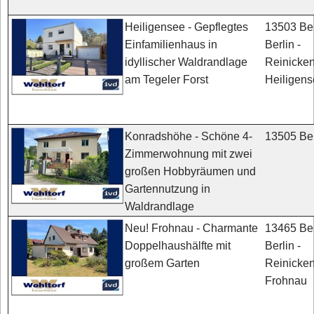
13503 Ber
Heiligensee - Gepflegtes
Berlin -
Einfamilienhaus in
Reinicken
idyllischer Waldrandlage
Heiligen
am Tegeler Forst
13505 Ber
Konradshöhe - Schöne 4-
Zimmerwohnung mit zwei
großen Hobbyräumen und
Gartennutzung in
Waldrandlage
13465 Ber
Neu! Frohnau - Charmante
Berlin -
Doppelhaushälfte mit
Reinicken
großem Garten
Frohnau