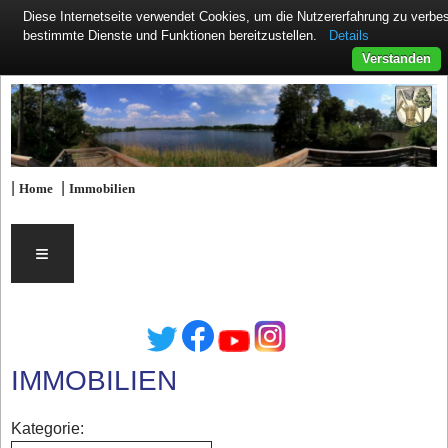
Diese Internetseite verwendet Cookies, um die Nutzererfahrung zu verb
Details
bestimmte Dienste und Funktionen bereitzustellen.
Verstanden
|
|
Home
Immobilien
≡
IMMOBILIEN
Kategorie: