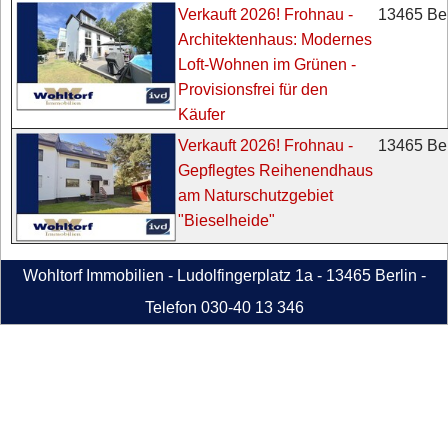
13465 Ber
Verkauft 2026! Frohnau -
Architektenhaus: Modernes
Loft-Wohnen im Grünen -
Provisionsfrei für den
Käufer
13465 Ber
Verkauft 2026! Frohnau -
Gepflegtes Reihenendhaus
am Naturschutzgebiet
"Bieselheide"
Wohltorf Immobilien - Ludolfingerplatz 1a - 13465 Berlin -
Telefon 030-40 13 346