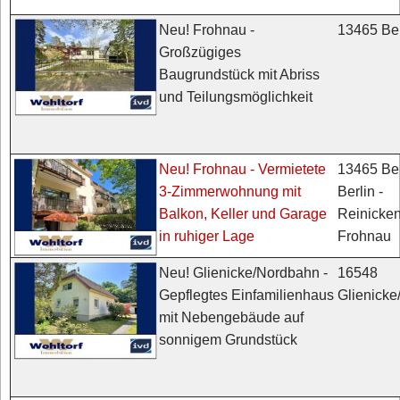
13465 Ber
Neu! Frohnau -
Großzügiges
Baugrundstück mit Abriss
und Teilungsmöglichkeit
13465 Ber
Neu! Frohnau - Vermietete
Berlin -
3-Zimmerwohnung mit
Reinicken
Balkon, Keller und Garage
Frohnau
in ruhiger Lage
16548
Neu! Glienicke/Nordbahn -
Glienick
Gepflegtes Einfamilienhaus
mit Nebengebäude auf
sonnigem Grundstück