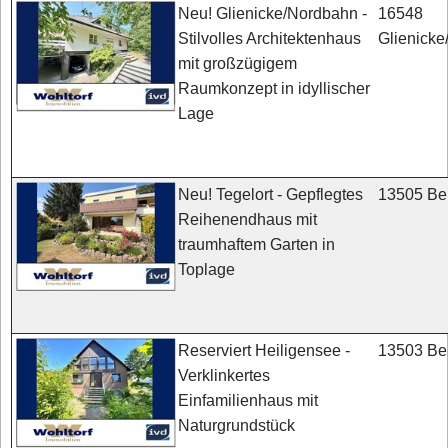
16548
Neu! Glienicke/Nordbahn -
Glienick
Stilvolles Architektenhaus
mit großzügigem
Raumkonzept in idyllischer
Lage
13505 Ber
Neu! Tegelort - Gepflegtes
Reihenendhaus mit
traumhaftem Garten in
Toplage
13503 Ber
Reserviert Heiligensee -
Verklinkertes
Einfamilienhaus mit
Naturgrundstück