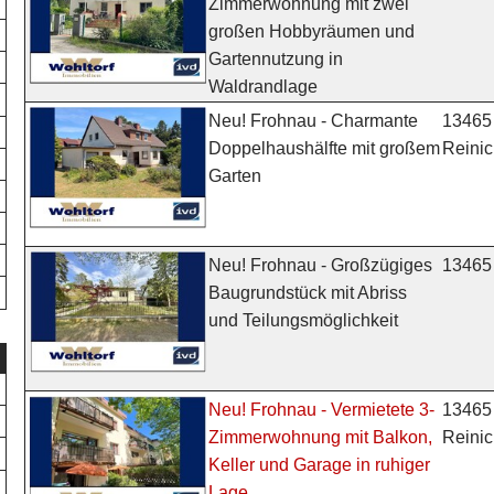
Zimmerwohnung mit zwei
großen Hobbyräumen und
Gartennutzung in
Waldrandlage
13465 
Neu! Frohnau - Charmante
Reinic
Doppelhaushälfte mit großem
Garten
13465 
Neu! Frohnau - Großzügiges
Baugrundstück mit Abriss
und Teilungsmöglichkeit
13465 
Neu! Frohnau - Vermietete 3-
Reinic
Zimmerwohnung mit Balkon,
Keller und Garage in ruhiger
Lage