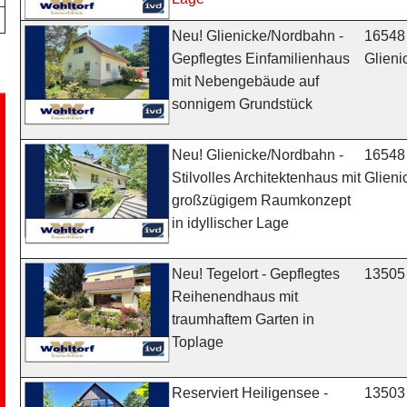
16548
Neu! Glienicke/Nordbahn -
Glien
Gepflegtes Einfamilienhaus
mit Nebengebäude auf
sonnigem Grundstück
16548
Neu! Glienicke/Nordbahn -
Glien
Stilvolles Architektenhaus mit
großzügigem Raumkonzept
in idyllischer Lage
13505 
Neu! Tegelort - Gepflegtes
Reihenendhaus mit
traumhaftem Garten in
Toplage
13503 
Reserviert Heiligensee -