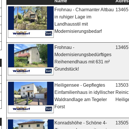
Name
Adres
13465 
Frohnau - Charmanter Altbau
in ruhiger Lage im
Landhausstil mit
Modernisierungsbedarf
13465 
Frohnau -
Modernisierungsbedürftiges
Reihenendhaus mit 631 m²
Grundstück!
13503 
Heiligensee - Gepflegtes
Reinic
Einfamilienhaus in idyllischer
Heili
Waldrandlage am Tegeler
Forst
13505 
Konradshöhe - Schöne 4-