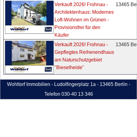
13465 Ber
Verkauft 2026! Frohnau -
Architektenhaus: Modernes
Loft-Wohnen im Grünen -
Provisionsfrei für den
Käufer
13465 Ber
Verkauft 2026! Frohnau -
Gepflegtes Reihenendhaus
am Naturschutzgebiet
"Bieselheide"
Wohltorf Immobilien - Ludolfingerplatz 1a - 13465 Berlin -
Telefon 030-40 13 346