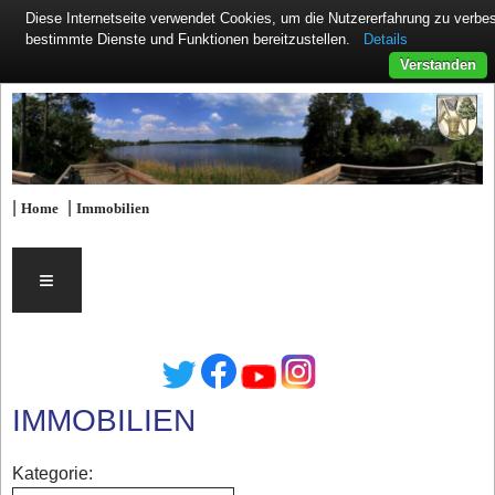
Diese Internetseite verwendet Cookies, um die Nutzererfahrung zu verb
Details
bestimmte Dienste und Funktionen bereitzustellen.
Verstanden
|
|
Home
Immobilien
≡
IMMOBILIEN
Kategorie: