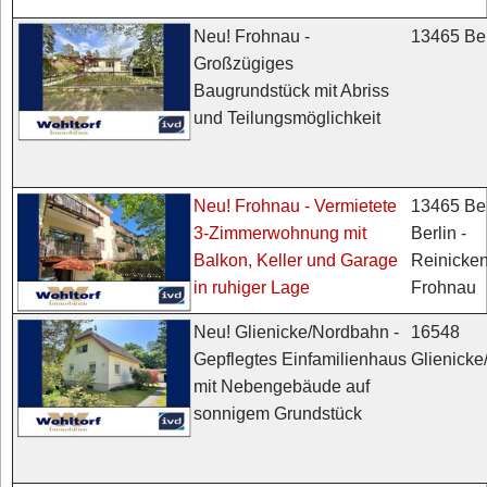
13465 Ber
Neu! Frohnau -
Großzügiges
Baugrundstück mit Abriss
und Teilungsmöglichkeit
13465 Ber
Neu! Frohnau - Vermietete
Berlin -
3-Zimmerwohnung mit
Reinicken
Balkon, Keller und Garage
Frohnau
in ruhiger Lage
16548
Neu! Glienicke/Nordbahn -
Glienick
Gepflegtes Einfamilienhaus
mit Nebengebäude auf
sonnigem Grundstück