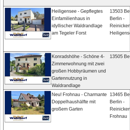
13503 Ber
Heiligensee - Gepflegtes
Berlin -
Einfamilienhaus in
Reinicken
idyllischer Waldrandlage
Heiligen
am Tegeler Forst
13505 Ber
Konradshöhe - Schöne 4-
Zimmerwohnung mit zwei
großen Hobbyräumen und
Gartennutzung in
Waldrandlage
13465 Ber
Neu! Frohnau - Charmante
Berlin -
Doppelhaushälfte mit
Reinicken
großem Garten
Frohnau