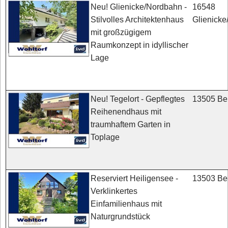
16548
Neu! Glienicke/Nordbahn -
Glienick
Stilvolles Architektenhaus
mit großzügigem
Raumkonzept in idyllischer
Lage
13505 Ber
Neu! Tegelort - Gepflegtes
Reihenendhaus mit
traumhaftem Garten in
Toplage
13503 Ber
Reserviert Heiligensee -
Verklinkertes
Einfamilienhaus mit
Naturgrundstück