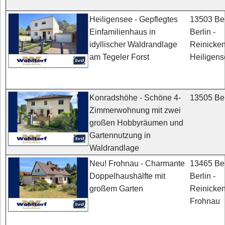
13503 Ber
Heiligensee - Gepflegtes
Berlin -
Einfamilienhaus in
Reinicken
idyllischer Waldrandlage
Heiligen
am Tegeler Forst
13505 Ber
Konradshöhe - Schöne 4-
Zimmerwohnung mit zwei
großen Hobbyräumen und
Gartennutzung in
Waldrandlage
13465 Ber
Neu! Frohnau - Charmante
Berlin -
Doppelhaushälfte mit
Reinicken
großem Garten
Frohnau