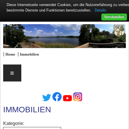
Diese Internetseite verwendet Cookies, um die Nutzererfahrung zu verb
Details
bestimmte Dienste und Funktionen bereitzustellen.
Verstanden
|
|
Home
Immobilien
≡
IMMOBILIEN
Kategorie: