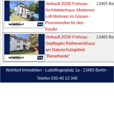
13465 Ber
Verkauft 2026! Frohnau -
Architektenhaus: Modernes
Loft-Wohnen im Grünen -
Provisionsfrei für den
Käufer
13465 Ber
Verkauft 2026! Frohnau -
Gepflegtes Reihenendhaus
am Naturschutzgebiet
"Bieselheide"
Wohltorf Immobilien - Ludolfingerplatz 1a - 13465 Berlin -
Telefon 030-40 13 346