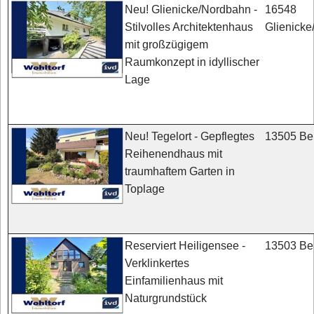
16548
Neu! Glienicke/Nordbahn -
Glienick
Stilvolles Architektenhaus
mit großzügigem
Raumkonzept in idyllischer
Lage
13505 Ber
Neu! Tegelort - Gepflegtes
Reihenendhaus mit
traumhaftem Garten in
Toplage
13503 Ber
Reserviert Heiligensee -
Verklinkertes
Einfamilienhaus mit
Naturgrundstück