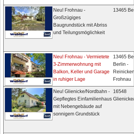
13465 Ber
Neu! Frohnau -
Großzügiges
Baugrundstück mit Abriss
und Teilungsmöglichkeit
13465 Ber
Neu! Frohnau - Vermietete
Berlin -
3-Zimmerwohnung mit
Reinicken
Balkon, Keller und Garage
Frohnau
in ruhiger Lage
16548
Neu! Glienicke/Nordbahn -
Glienick
Gepflegtes Einfamilienhaus
mit Nebengebäude auf
sonnigem Grundstück