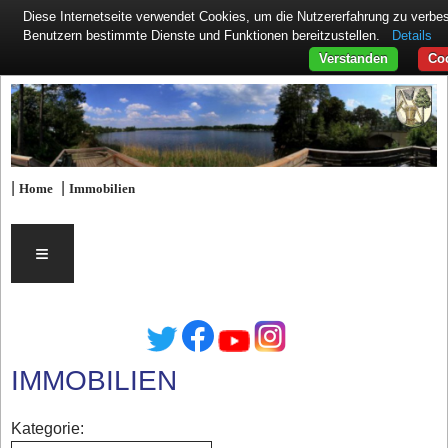
Diese Internetseite verwendet Cookies, um die Nutzererfahrung zu verbe
Details
Benutzern bestimmte Dienste und Funktionen bereitzustellen.
Verstanden
Coo
|
|
Home
Immobilien
≡
IMMOBILIEN
Kategorie: