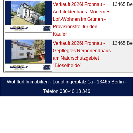
13465 Ber
Verkauft 2026! Frohnau -
Architektenhaus: Modernes
Loft-Wohnen im Grünen -
Provisionsfrei für den
Käufer
13465 Ber
Verkauft 2026! Frohnau -
Gepflegtes Reihenendhaus
am Naturschutzgebiet
"Bieselheide"
Wohltorf Immobilien - Ludolfingerplatz 1a - 13465 Berlin -
Telefon 030-40 13 346