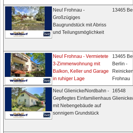
13465 Ber
Neu! Frohnau -
Großzügiges
Baugrundstück mit Abriss
und Teilungsmöglichkeit
13465 Ber
Neu! Frohnau - Vermietete
Berlin -
3-Zimmerwohnung mit
Reinicken
Balkon, Keller und Garage
Frohnau
in ruhiger Lage
16548
Neu! Glienicke/Nordbahn -
Glienick
Gepflegtes Einfamilienhaus
mit Nebengebäude auf
sonnigem Grundstück