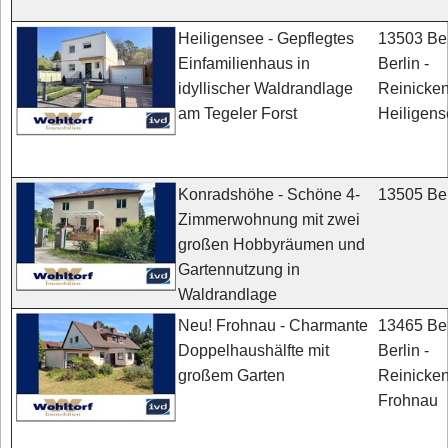
13503 Ber
Heiligensee - Gepflegtes
Berlin -
Einfamilienhaus in
Reinicken
idyllischer Waldrandlage
Heiligen
am Tegeler Forst
13505 Ber
Konradshöhe - Schöne 4-
Zimmerwohnung mit zwei
großen Hobbyräumen und
Gartennutzung in
Waldrandlage
13465 Ber
Neu! Frohnau - Charmante
Berlin -
Doppelhaushälfte mit
Reinicken
großem Garten
Frohnau