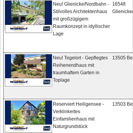
16548
Neu! Glienicke/Nordbahn -
Glienick
Stilvolles Architektenhaus
mit großzügigem
Raumkonzept in idyllischer
Lage
13505 Ber
Neu! Tegelort - Gepflegtes
Reihenendhaus mit
traumhaftem Garten in
Toplage
13503 Ber
Reserviert Heiligensee -
Verklinkertes
Einfamilienhaus mit
Naturgrundstück