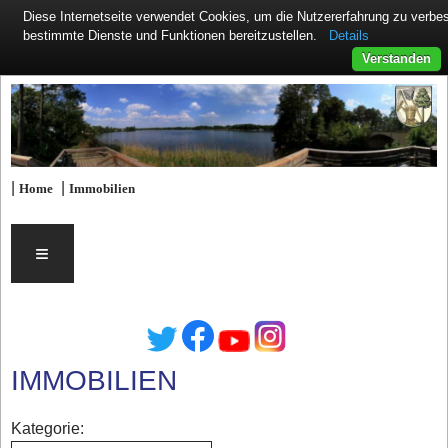
Diese Internetseite verwendet Cookies, um die Nutzererfahrung zu verb
Details
bestimmte Dienste und Funktionen bereitzustellen.
Verstanden
|
|
Home
Immobilien
≡
IMMOBILIEN
Kategorie: