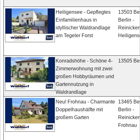
13503 Ber
Heiligensee - Gepflegtes
Berlin -
Einfamilienhaus in
Reinicken
idyllischer Waldrandlage
Heiligen
am Tegeler Forst
13505 Ber
Konradshöhe - Schöne 4-
Zimmerwohnung mit zwei
großen Hobbyräumen und
Gartennutzung in
Waldrandlage
13465 Ber
Neu! Frohnau - Charmante
Berlin -
Doppelhaushälfte mit
Reinicken
großem Garten
Frohnau