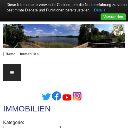
Diese Internetseite verwendet Cookies, um die Nutzererfahrung zu verb
Details
bestimmte Dienste und Funktionen bereitzustellen.
Verstanden
|
|
Home
Immobilien
≡
IMMOBILIEN
Kategorie: