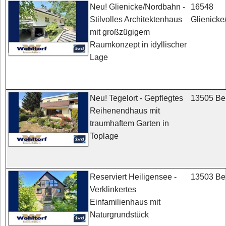
16548
Neu! Glienicke/Nordbahn -
Glienick
Stilvolles Architektenhaus
mit großzügigem
Raumkonzept in idyllischer
Lage
13505 Ber
Neu! Tegelort - Gepflegtes
Reihenendhaus mit
traumhaftem Garten in
Toplage
13503 Ber
Reserviert Heiligensee -
Verklinkertes
Einfamilienhaus mit
Naturgrundstück