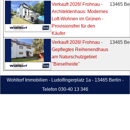
13465 Ber
Verkauft 2026! Frohnau -
Architektenhaus: Modernes
Loft-Wohnen im Grünen -
Provisionsfrei für den
Käufer
13465 Ber
Verkauft 2026! Frohnau -
Gepflegtes Reihenendhaus
am Naturschutzgebiet
"Bieselheide"
Wohltorf Immobilien - Ludolfingerplatz 1a - 13465 Berlin -
Telefon 030-40 13 346