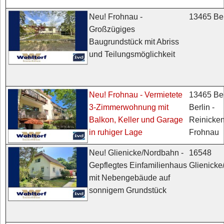
13465 Ber
Neu! Frohnau -
Großzügiges
Baugrundstück mit Abriss
und Teilungsmöglichkeit
13465 Ber
Neu! Frohnau - Vermietete
Berlin -
3-Zimmerwohnung mit
Reinicken
Balkon, Keller und Garage
Frohnau
in ruhiger Lage
16548
Neu! Glienicke/Nordbahn -
Glienick
Gepflegtes Einfamilienhaus
mit Nebengebäude auf
sonnigem Grundstück