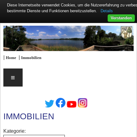
Diese Internetseite verwendet Cookies, um die Nutzererfahrung zu verb
Details
bestimmte Dienste und Funktionen bereitzustellen.
Verstanden
|
|
Home
Immobilien
≡
IMMOBILIEN
Kategorie: