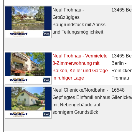
13465 Ber
Neu! Frohnau -
Großzügiges
Baugrundstück mit Abriss
und Teilungsmöglichkeit
13465 Ber
Neu! Frohnau - Vermietete
Berlin -
3-Zimmerwohnung mit
Reinicken
Balkon, Keller und Garage
Frohnau
in ruhiger Lage
16548
Neu! Glienicke/Nordbahn -
Glienick
Gepflegtes Einfamilienhaus
mit Nebengebäude auf
sonnigem Grundstück