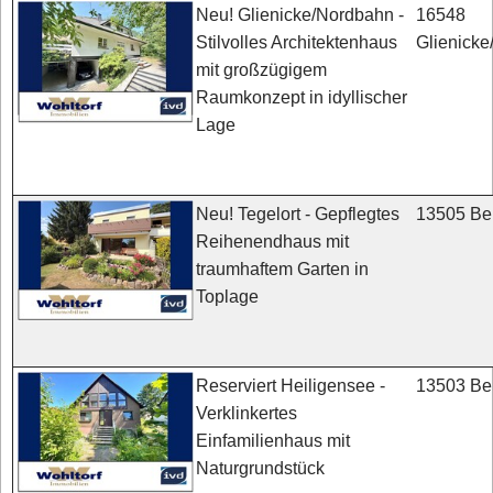
16548
Neu! Glienicke/Nordbahn -
Glienick
Stilvolles Architektenhaus
mit großzügigem
Raumkonzept in idyllischer
Lage
13505 Ber
Neu! Tegelort - Gepflegtes
Reihenendhaus mit
traumhaftem Garten in
Toplage
13503 Ber
Reserviert Heiligensee -
Verklinkertes
Einfamilienhaus mit
Naturgrundstück