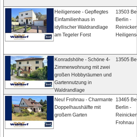
13503 Ber
Heiligensee - Gepflegtes
Berlin -
Einfamilienhaus in
Reinicken
idyllischer Waldrandlage
Heiligen
am Tegeler Forst
13505 Ber
Konradshöhe - Schöne 4-
Zimmerwohnung mit zwei
großen Hobbyräumen und
Gartennutzung in
Waldrandlage
13465 Ber
Neu! Frohnau - Charmante
Berlin -
Doppelhaushälfte mit
Reinicken
großem Garten
Frohnau