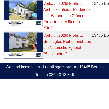
13465 Ber
Verkauft 2026! Frohnau -
Architektenhaus: Modernes
Loft-Wohnen im Grünen -
Provisionsfrei für den
Käufer
13465 Ber
Verkauft 2026! Frohnau -
Gepflegtes Reihenendhaus
am Naturschutzgebiet
"Bieselheide"
Wohltorf Immobilien - Ludolfingerplatz 1a - 13465 Berlin -
Telefon 030-40 13 346