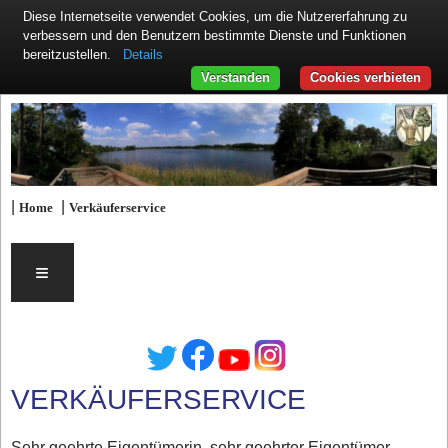
Diese Internetseite verwendet Cookies, um die Nutzererfahrung zu
verbessern und den Benutzern bestimmte Dienste und Funktionen
Details
bereitzustellen.
Verstanden
Cookies verbieten
|
|
Home
Verkäuferservice
≡
VERKÄUFERSERVICE
Sehr geehrte Eigentümerin, sehr geehrter Eigentümer,