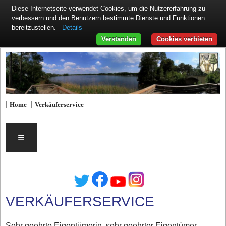
Diese Internetseite verwendet Cookies, um die Nutzererfahrung zu
verbessern und den Benutzern bestimmte Dienste und Funktionen
Details
bereitzustellen.
Verstanden
Cookies verbieten
|
|
Home
Verkäuferservice
≡
VERKÄUFERSERVICE
Sehr geehrte Eigentümerin, sehr geehrter Eigentümer,