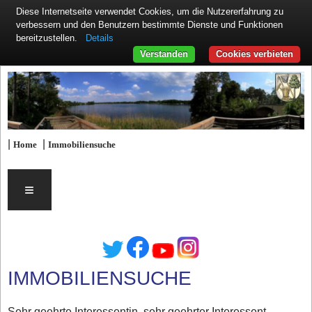
Diese Internetseite verwendet Cookies, um die Nutzererfahrung zu
verbessern und den Benutzern bestimmte Dienste und Funktionen
Details
bereitzustellen.
Verstanden
Cookies verbieten
|
|
Home
Immobiliensuche
≡
IMMOBILIENSUCHE
Sehr geehrte Interessentin, sehr geehrter Interessent,