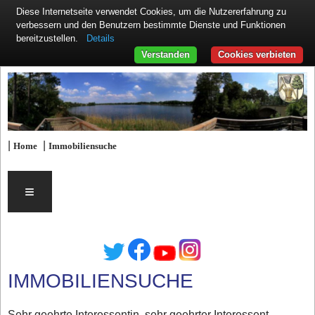
Diese Internetseite verwendet Cookies, um die Nutzererfahrung zu
verbessern und den Benutzern bestimmte Dienste und Funktionen
Details
bereitzustellen.
Verstanden
Cookies verbieten
|
|
Home
Immobiliensuche
≡
IMMOBILIENSUCHE
Sehr geehrte Interessentin, sehr geehrter Interessent,