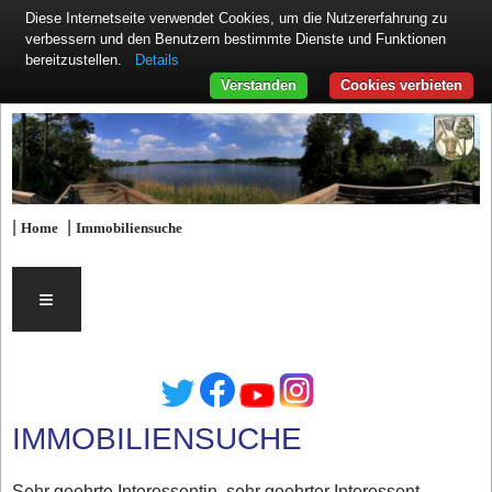
Diese Internetseite verwendet Cookies, um die Nutzererfahrung zu
verbessern und den Benutzern bestimmte Dienste und Funktionen
Details
bereitzustellen.
Verstanden
Cookies verbieten
|
|
Home
Immobiliensuche
≡
IMMOBILIENSUCHE
Sehr geehrte Interessentin, sehr geehrter Interessent,