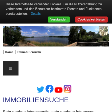
Diese Internetseite verwendet Cookies, um die Nutzererfahrung zu
verbessern und den Benutzern bestimmte Dienste und Funktionen
Details
bereitzustellen.
Verstanden
Cookies verbieten
|
|
Home
Immobiliensuche
≡
IMMOBILIENSUCHE
Sehr geehrte Interessentin, sehr geehrter Interessent,