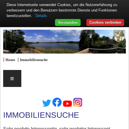
Diese Internetseite verwendet Cookies, um die Nutzererfahrung zu
verbessern und den Benutzern bestimmte Dienste und Funktionen
Details
bereitzustellen.
Verstanden
Cookies verbieten
|
|
Home
Immobiliensuche
≡
IMMOBILIENSUCHE
Sehr geehrte Interessentin, sehr geehrter Interessent,