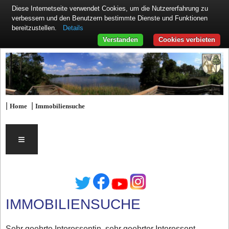
Diese Internetseite verwendet Cookies, um die Nutzererfahrung zu
verbessern und den Benutzern bestimmte Dienste und Funktionen
Details
bereitzustellen.
Verstanden
Cookies verbieten
|
|
Home
Immobiliensuche
≡
IMMOBILIENSUCHE
Sehr geehrte Interessentin, sehr geehrter Interessent,