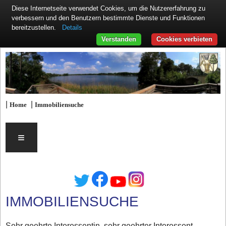
Diese Internetseite verwendet Cookies, um die Nutzererfahrung zu
verbessern und den Benutzern bestimmte Dienste und Funktionen
Details
bereitzustellen.
Verstanden
Cookies verbieten
|
|
Home
Immobiliensuche
≡
IMMOBILIENSUCHE
Sehr geehrte Interessentin, sehr geehrter Interessent,