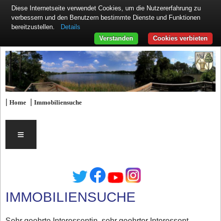
Diese Internetseite verwendet Cookies, um die Nutzererfahrung zu
verbessern und den Benutzern bestimmte Dienste und Funktionen
Details
bereitzustellen.
Verstanden
Cookies verbieten
|
|
Home
Immobiliensuche
≡
IMMOBILIENSUCHE
Sehr geehrte Interessentin, sehr geehrter Interessent,