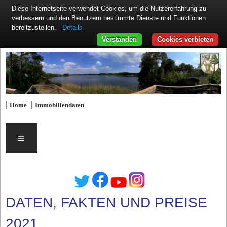
Diese Internetseite verwendet Cookies, um die Nutzererfahrung zu
verbessern und den Benutzern bestimmte Dienste und Funktionen
Details
bereitzustellen.
Verstanden
Cookies verbieten
|
|
Home
Immobiliendaten
≡
DATEN, FAKTEN UND PREISE
2021