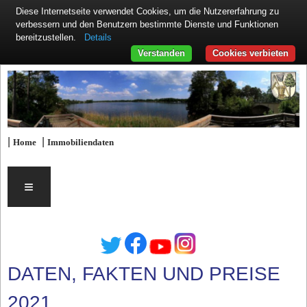
Diese Internetseite verwendet Cookies, um die Nutzererfahrung zu
verbessern und den Benutzern bestimmte Dienste und Funktionen
Details
bereitzustellen.
Verstanden
Cookies verbieten
|
|
Home
Immobiliendaten
≡
DATEN, FAKTEN UND PREISE
2021