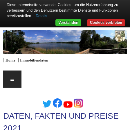
Diese Internetseite verwendet Cookies, um die Nutzererfahrung zu
verbessern und den Benutzern bestimmte Dienste und Funktionen
Details
bereitzustellen.
Verstanden
Cookies verbieten
|
|
Home
Immobiliendaten
≡
DATEN, FAKTEN UND PREISE
2021