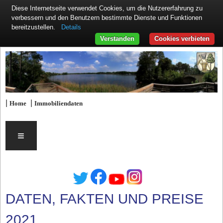
Diese Internetseite verwendet Cookies, um die Nutzererfahrung zu
verbessern und den Benutzern bestimmte Dienste und Funktionen
Details
bereitzustellen.
Verstanden
Cookies verbieten
|
|
Home
Immobiliendaten
≡
DATEN, FAKTEN UND PREISE
2021