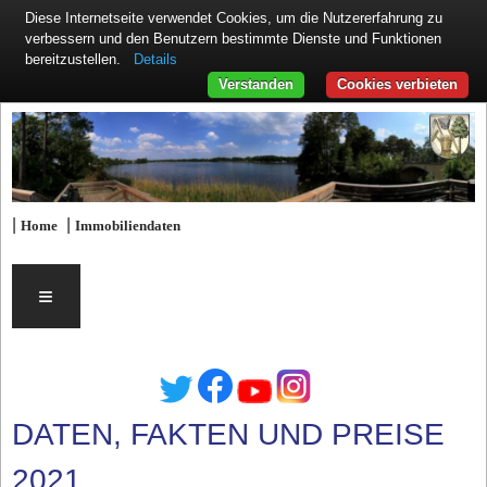
Diese Internetseite verwendet Cookies, um die Nutzererfahrung zu
verbessern und den Benutzern bestimmte Dienste und Funktionen
Details
bereitzustellen.
Verstanden
Cookies verbieten
|
|
Home
Immobiliendaten
≡
DATEN, FAKTEN UND PREISE
2021