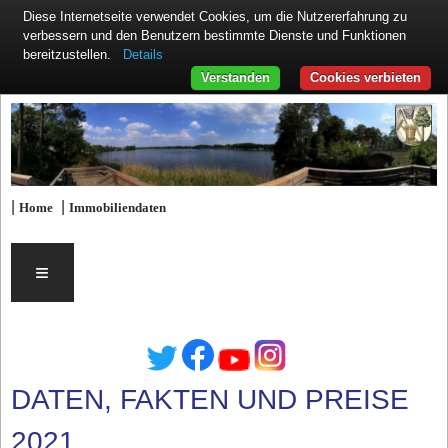
Diese Internetseite verwendet Cookies, um die Nutzererfahrung zu
verbessern und den Benutzern bestimmte Dienste und Funktionen
Details
bereitzustellen.
Verstanden
Cookies verbieten
|
|
Home
Immobiliendaten
≡
DATEN, FAKTEN UND PREISE
2021