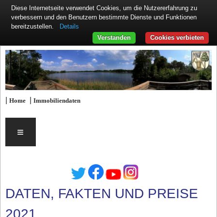
Diese Internetseite verwendet Cookies, um die Nutzererfahrung zu
verbessern und den Benutzern bestimmte Dienste und Funktionen
Details
bereitzustellen.
Verstanden
Cookies verbieten
|
|
Home
Immobiliendaten
≡
DATEN, FAKTEN UND PREISE
2021