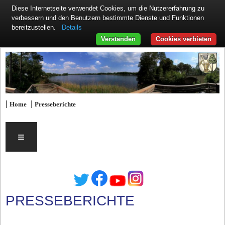
Diese Internetseite verwendet Cookies, um die Nutzererfahrung zu
verbessern und den Benutzern bestimmte Dienste und Funktionen
Details
bereitzustellen.
Verstanden
Cookies verbieten
|
|
Home
Presseberichte
≡
PRESSEBERICHTE