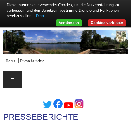
Diese Internetseite verwendet Cookies, um die Nutzererfahrung zu
verbessern und den Benutzern bestimmte Dienste und Funktionen
Details
bereitzustellen.
Verstanden
Cookies verbieten
|
|
Home
Presseberichte
≡
PRESSEBERICHTE