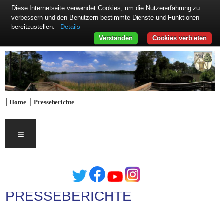
Diese Internetseite verwendet Cookies, um die Nutzererfahrung zu
verbessern und den Benutzern bestimmte Dienste und Funktionen
Details
bereitzustellen.
Verstanden
Cookies verbieten
|
|
Home
Presseberichte
≡
PRESSEBERICHTE