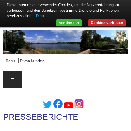
Diese Internetseite verwendet Cookies, um die Nutzererfahrung zu
verbessern und den Benutzern bestimmte Dienste und Funktionen
Details
bereitzustellen.
Verstanden
Cookies verbieten
|
|
Home
Presseberichte
≡
PRESSEBERICHTE