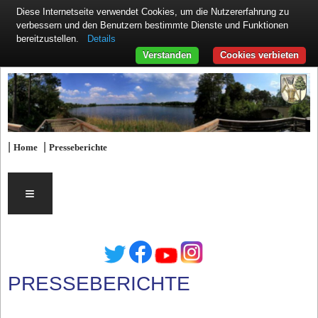
Diese Internetseite verwendet Cookies, um die Nutzererfahrung zu
verbessern und den Benutzern bestimmte Dienste und Funktionen
Details
bereitzustellen.
Verstanden
Cookies verbieten
|
|
Home
Presseberichte
≡
PRESSEBERICHTE