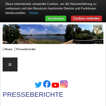
Diese Internetseite verwendet Cookies, um die Nutzererfahrung zu
verbessern und den Benutzern bestimmte Dienste und Funktionen
Details
bereitzustellen.
Verstanden
Cookies verbieten
|
|
Home
Presseberichte
≡
PRESSEBERICHTE