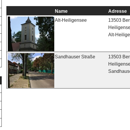
Name
Adresse
13503 Berl
Alt-Heiligensee
Heiligens
Alt-Heilig
13503 Berl
Sandhauser Straße
Heiligens
Sandhause