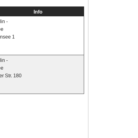
Info
in -
ee
ensee 1
in -
ee
r Str. 180