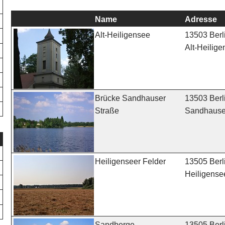
Name
Adresse
13503 Berl
Alt-Heiligensee
Alt-Heilige
13503 Berl
Brücke Sandhauser
Sandhauser
Straße
13505 Berl
Heiligenseer Felder
Heiligense
13505 Berl
Sandberge