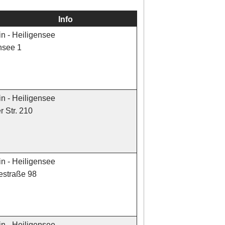
Info
in - Heiligensee
nsee 1
in - Heiligensee
 Str. 210
in - Heiligensee
estraße 98
in - Heiligensee