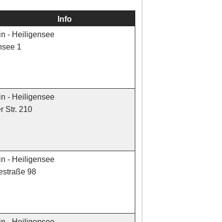
Info
in - Heiligensee
nsee 1
in - Heiligensee
 Str. 210
in - Heiligensee
estraße 98
in - Heiligensee