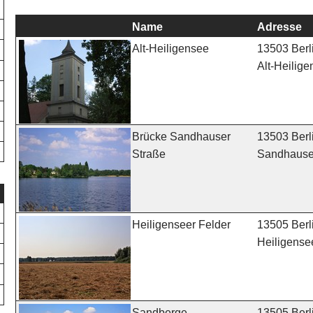
Name
Adresse
13503 Berl
Alt-Heiligensee
Alt-Heilige
13503 Berl
Brücke Sandhauser
Sandhauser
Straße
13505 Berl
Heiligenseer Felder
Heiligense
13505 Berl
Sandberge