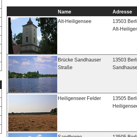
Name
Adresse
13503 Berl
Alt-Heiligensee
Alt-Heilige
13503 Berl
Brücke Sandhauser
Sandhauser
Straße
13505 Berl
Heiligenseer Felder
Heiligense
13505 Berl
Sandberge