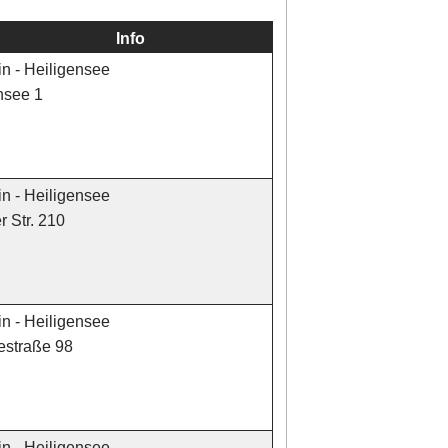
Info
in - Heiligensee
nsee 1
in - Heiligensee
 Str. 210
in - Heiligensee
estraße 98
in - Heiligensee