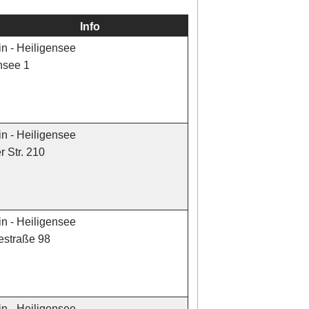
Info
in - Heiligensee
nsee 1
in - Heiligensee
 Str. 210
in - Heiligensee
estraße 98
in - Heiligensee