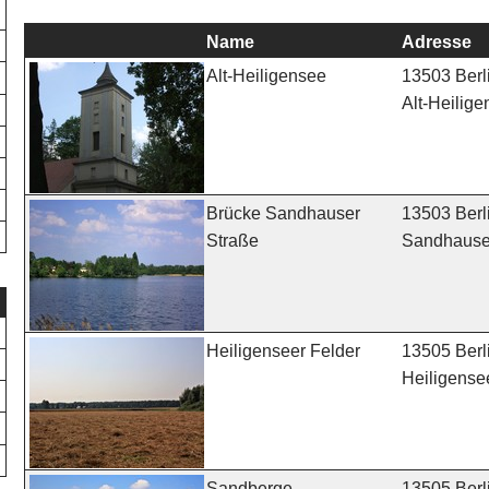
Name
Adresse
13503 Berl
Alt-Heiligensee
Alt-Heilige
13503 Berl
Brücke Sandhauser
Sandhauser
Straße
13505 Berl
Heiligenseer Felder
Heiligense
13505 Berl
Sandberge