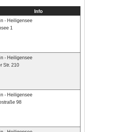
Info
in - Heiligensee
nsee 1
in - Heiligensee
 Str. 210
in - Heiligensee
estraße 98
in - Heiligensee