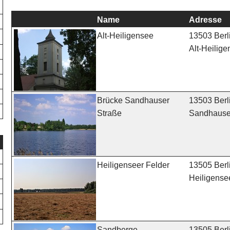
Name
Adresse
13503 Berl
Alt-Heiligensee
Alt-Heilige
13503 Berl
Brücke Sandhauser
Sandhauser
Straße
13505 Berl
Heiligenseer Felder
Heiligense
13505 Berl
Sandberge