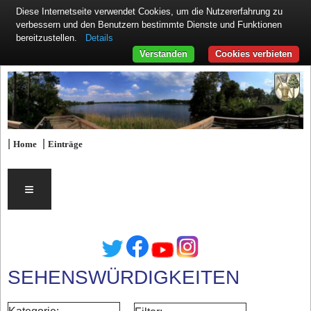
Diese Internetseite verwendet Cookies, um die Nutzererfahrung zu
verbessern und den Benutzern bestimmte Dienste und Funktionen
Details
bereitzustellen.
Verstanden
Cookies verbieten
|
|
Home
Einträge
≡
SEHENSWÜRDIGKEITEN