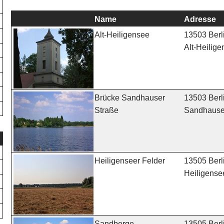
Name
Adresse
13503 Berl
Alt-Heiligensee
Alt-Heilige
13503 Berl
Brücke Sandhauser
Sandhauser
Straße
13505 Berl
Heiligenseer Felder
Heiligense
13505 Berl
Sandberge