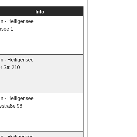
Info
in - Heiligensee
nsee 1
in - Heiligensee
 Str. 210
in - Heiligensee
estraße 98
in - Heiligensee