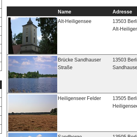
Name
Adresse
13503 Berl
Alt-Heiligensee
Alt-Heilige
13503 Berl
Brücke Sandhauser
Sandhauser
Straße
13505 Berl
Heiligenseer Felder
Heiligense
13505 Berl
Sandberge