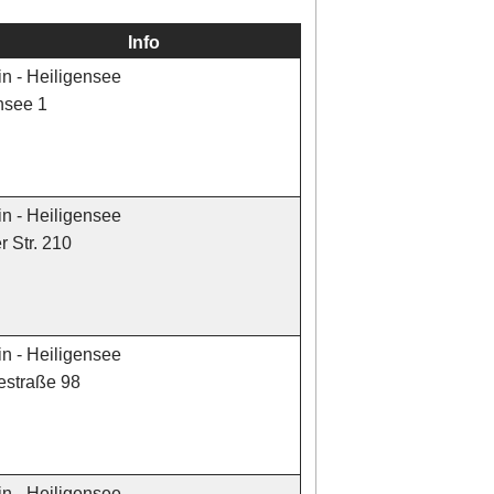
Info
in - Heiligensee
nsee 1
in - Heiligensee
 Str. 210
in - Heiligensee
estraße 98
in - Heiligensee