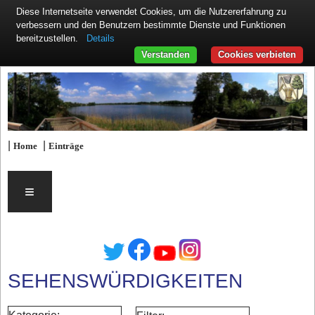
Diese Internetseite verwendet Cookies, um die Nutzererfahrung zu
verbessern und den Benutzern bestimmte Dienste und Funktionen
Details
bereitzustellen.
Verstanden
Cookies verbieten
|
|
Home
Einträge
≡
SEHENSWÜRDIGKEITEN