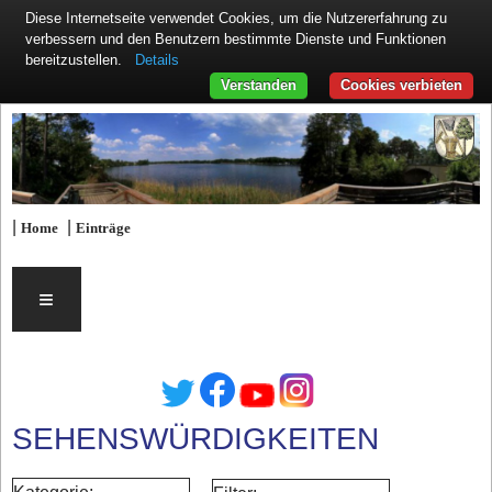
Diese Internetseite verwendet Cookies, um die Nutzererfahrung zu
verbessern und den Benutzern bestimmte Dienste und Funktionen
Details
bereitzustellen.
Verstanden
Cookies verbieten
|
|
Home
Einträge
≡
SEHENSWÜRDIGKEITEN