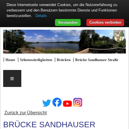
Diese Internetseite verwendet Cookies, um die Nutzererfahrung zu
verbessern und den Benutzern bestimmte Dienste und Funktionen
Details
bereitzustellen.
Verstanden
Cookies verbieten
|
|
|
|
Home
Sehenswürdigkeiten
Brücken
Brücke Sandhauser Straße
≡
Zurück zur Übersicht
BRÜCKE SANDHAUSER