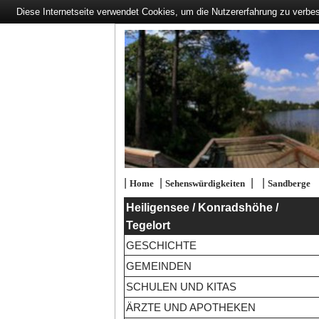
Diese Internetseite verwendet Cookies, um die Nutzererfahrung zu verbe
|
|
|
|
Home
Sehenswürdigkeiten
Sandberge
Heiligensee / Konradshöhe /
Tegelort
GESCHICHTE
GEMEINDEN
SCHULEN UND KITAS
ÄRZTE UND APOTHEKEN