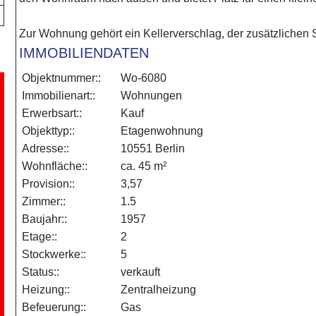
Zur Wohnung gehört ein Kellerverschlag, der zusätzlichen 
IMMOBILIENDATEN
Objektnummer::
Wo-6080
Immobilienart::
Wohnungen
Erwerbsart::
Kauf
Objekttyp::
Etagenwohnung
Adresse::
10551 Berlin
Wohnfläche::
ca. 45 m²
Provision::
3,57
Zimmer::
1.5
Baujahr::
1957
Etage::
2
Stockwerke::
5
Status::
verkauft
Heizung::
Zentralheizung
Befeuerung::
Gas