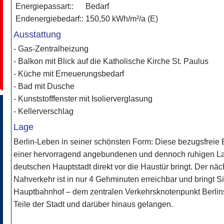
Energiepassart::
Bedarf
Endenergiebedarf::
150,50 kWh/m²/a (E)
Ausstattung
- Gas-Zentralheizung
- Balkon mit Blick auf die Katholische Kirche St. Paulus
- Küche mit Erneuerungsbedarf
- Bad mit Dusche
- Kunststofffenster mit Isolierverglasung
- Kellerverschlag
Lage
Berlin-Leben in seiner schönsten Form: Diese bezugsfreie
einer hervorragend angebundenen und dennoch ruhigen Lag
deutschen Hauptstadt direkt vor die Haustür bringt. Der näc
Nahverkehr ist in nur 4 Gehminuten erreichbar und bringt Si
Hauptbahnhof – dem zentralen Verkehrsknotenpunkt Berlin
Teile der Stadt und darüber hinaus gelangen.