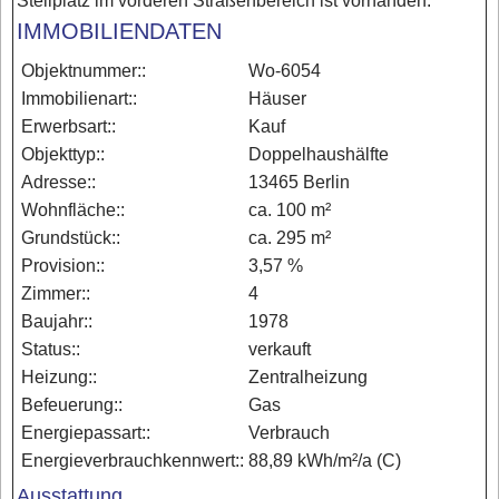
Stellplatz im vorderen Straßenbereich ist vorhanden.
IMMOBILIENDATEN
Objektnummer::
Wo-6054
Immobilienart::
Häuser
Erwerbsart::
Kauf
Objekttyp::
Doppelhaushälfte
Adresse::
13465 Berlin
Wohnfläche::
ca. 100 m²
Grundstück::
ca. 295 m²
Provision::
3,57 %
Zimmer::
4
Baujahr::
1978
Status::
verkauft
Heizung::
Zentralheizung
Befeuerung::
Gas
Energiepassart::
Verbrauch
Energieverbrauchkennwert::
88,89 kWh/m²/a (C)
Ausstattung