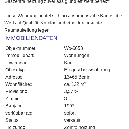
Gaszentralheizung zuverlässig und effizient beheizt.
Diese Wohnung richtet sich an anspruchsvolle Käufer, die
Wert auf Qualität, Komfort und eine durchdachte
Raumaufteilung legen.
IMMOBILIENDATEN
Objektnummer::
Wo-6053
Immobilienart::
Wohnungen
Erwerbsart::
Kauf
Objekttyp::
Erdgeschosswohnung
Adresse::
13465 Berlin
Wohnfläche::
ca. 122 m²
Provision::
3,57 %
Zimmer::
3
Baujahr::
1992
verfügbar ab::
sofort
Status::
verkauft
Heizung::
Zentralheizung